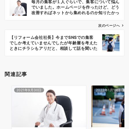
毎月の集客が１人ぐらいで、集客について悩ん
稿
でいました。ホームページを作ったけど、どう
ナ
改善すればネットから集めれるのか知りたかっ
た
ビ
ゲ
次のページへ
ー
【リフォーム会社社長】今までSNSでの集客
シ
でしか考えていませんでしたが年齢層を考えた
ョ
ときにチラシもアリだと、相談して話を聞いた
後に思いました
ン
関連記事
2021年9月30日
2022年1月19日