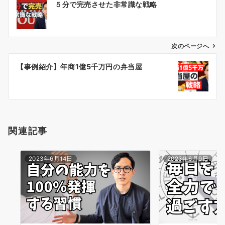
５分で完売させた非常識な戦略
稿
ナ
ビ
ゲ
次のページへ
ー
【事例紹介】年商1億5千万円の弁当屋
シ
ョ
ン
関連記事
2023年6月14日
2023年6月9日