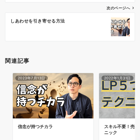
ビ
ゲ
次のページへ
ー
しあわせを引き寄せる方法
シ
ョ
ン
関連記事
2023年7月13日
2022年1月31日
信念が持つチカラ
スキル不要！売れ
ニック