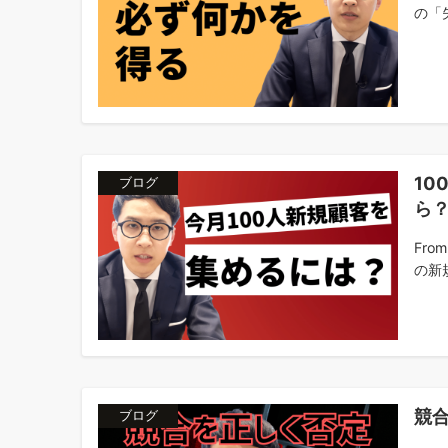
の「失
1
ブログ
ら
Fr
の新規
競
ブログ