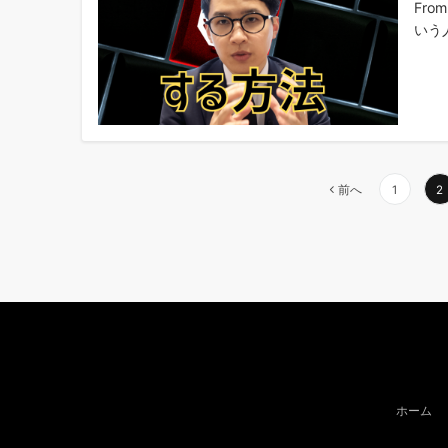
Fr
いう人
投
前へ
1
2
稿
の
ペ
ー
ジ
送
り
ホーム