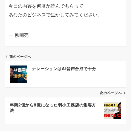
今日の内容を何度か読んでもらって
あなたのビジネスで生かしてみてください。
ー 柳岡亮
前のページへ
投
ナレーションはAI音声合成で十分
稿
ナ
ビ
ゲ
次のページへ
ー
年商2億から8億になった弱小工務店の集客方
シ
法
ョ
ン