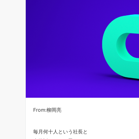
From:柳岡亮
毎月何十人という社長と