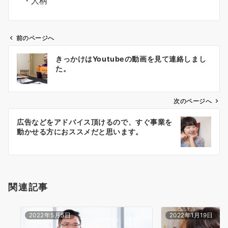
・人柄
前のページへ
投
きっかけはYoutubeの動画を見て連絡しまし
稿
た。
ナ
ビ
ゲ
次のページへ
ー
広告などをアドバイス頂けるので、すぐ事業を
シ
動かせる方におススメだと思います。
ョ
ン
関連記事
2022年5月5日
2022年1月19日