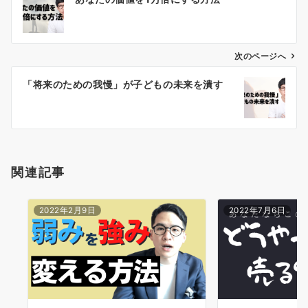
稿
ナ
ビ
ゲ
次のページへ
ー
「将来のための我慢」が子どもの未来を潰す
シ
ョ
ン
関連記事
2022年2月9日
2022年7月6日