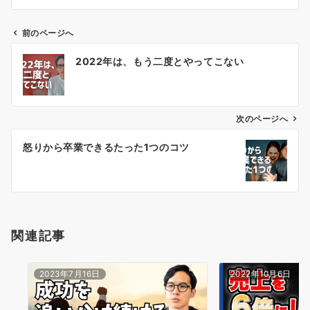
前のページへ
投
2022年は、もう二度とやってこない
稿
ナ
ビ
ゲ
次のページへ
ー
怒りから卒業できるたった1つのコツ
シ
ョ
ン
関連記事
2023年7月16日
2022年10月6日