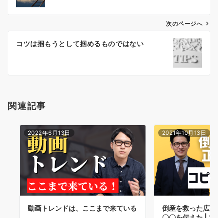
ビ
ゲ
次のページへ
ー
コツは掴もうとして掴めるものではない
シ
ョ
ン
関連記事
2022年6月13日
2021年10月13日
動画トレンドは、ここまで来ている
倒産を救った広告
〇〇を伝えた | 