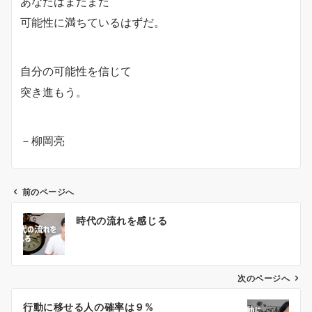
あなたはまだまだ
可能性に満ちているはずだ。
自分の可能性を信じて
突き進もう。
－柳岡亮
前のページへ
投
時代の流れを感じる
稿
ナ
ビ
ゲ
次のページへ
ー
行動に移せる人の確率は９%